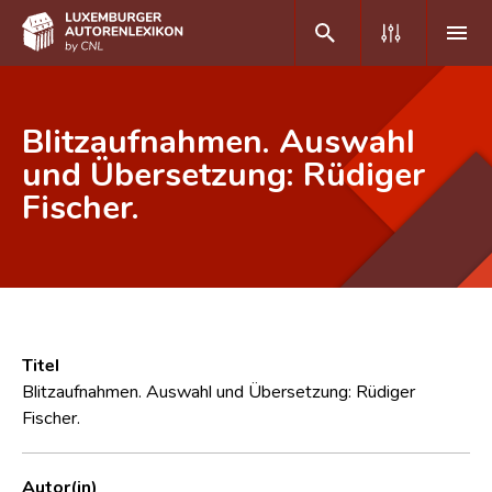
DE
FR
Blitzaufnahmen. Auswahl
und Übersetzung: Rüdiger
Fischer.
Home
Autor(inn)en A-Z
Erweiterte Suche
Häufige Fragen und Antworten
Titel
CNL
Blitzaufnahmen. Auswahl und Übersetzung: Rüdiger
Fischer.
Forschungsgruppe
Kontakt
Autor(in)