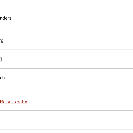
nders
rg
]
sch
Reiseliteratur