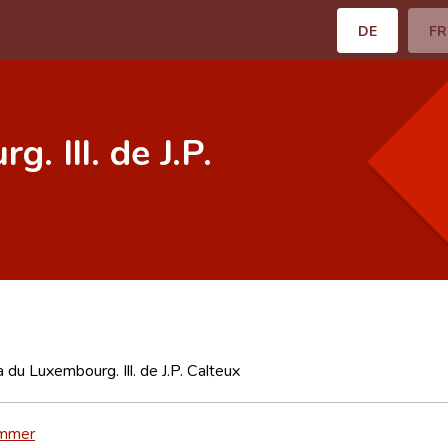
DE
FR
 Ill. de J.P.
du Luxembourg. Ill. de J.P. Calteux
emmer