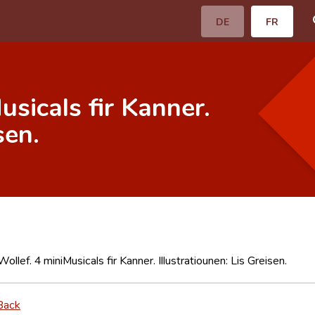
DE
FR
usicals fir Kanner.
sen.
llef. 4 miniMusicals fir Kanner. Illustratiounen: Lis Greisen.
Back