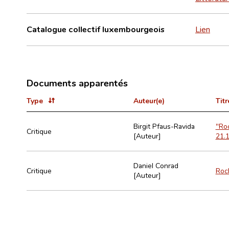
Catalogue collectif luxembourgeois
Lien
Documents apparentés
Type
Auteur(e)
Titr
Birgit Pfaus-Ravida
"Roc
Critique
[Auteur]
21.1
Daniel Conrad
Critique
Rock
[Auteur]