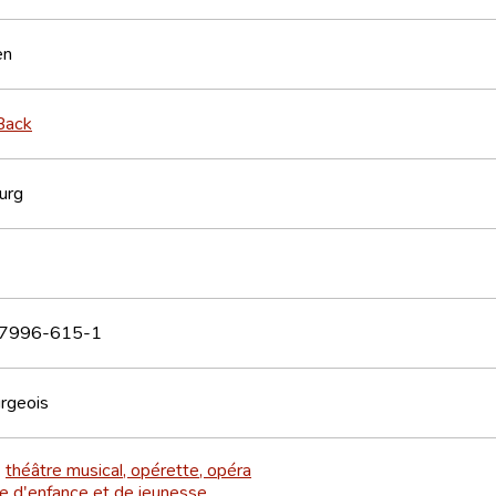
en
Back
urg
7996-615-1
rgeois
théâtre musical, opérette, opéra
>
re d'enfance et de jeunesse