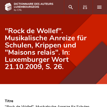
DE
FR
"Rock de Wollef".
Musikalische Anreize für
Schulen, Krippen und
Accueil
"Maisons relais". In:
Auteur(e)s A-Z
Luxemburger Wort
Recherche avancée
21.10.2009, S. 26.
Foire aux questions
CNL
Équipe scientifique
Titre
Contact
"Rock de Wollef". Musikalische Anreize für Schulen,