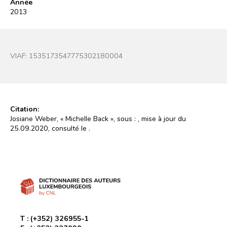
Année
2013
VIAF:
1535173547775302180004
Citation:
Josiane Weber, « Michelle Back », sous :
, mise à jour du
25.09.2020, consulté le
.
T :
(+352) 326955-1