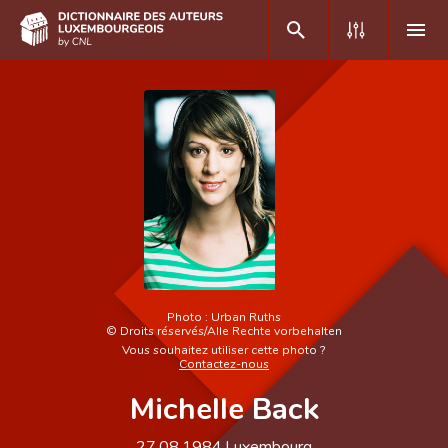
DE
FR
Accueil
Auteur(e)s A-Z
Recherche avancée
Foire aux questions
Photo :
Urban Ruths
©
Droits réservés/Alle Rechte vorbehalten
CNL
Vous souhaitez utiliser cette photo ?
Contactez-nous
Équipe scientifique
Michelle Back
Contact
27.08.1984
Luxembourg