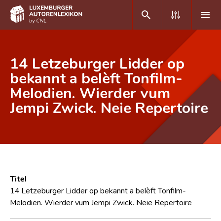
DE
FR
14 Letzeburger Lidder op
bekannt a belèft Tonfilm-
Melodien. Wierder vum
Home
Jempi Zwick. Neie Repertoire
Autor(inn)en A-Z
Erweiterte Suche
Häufige Fragen und Antworten
CNL
Titel
Forschungsgruppe
14 Letzeburger Lidder op bekannt a belèft Tonfilm-
Melodien. Wierder vum Jempi Zwick. Neie Repertoire
Kontakt