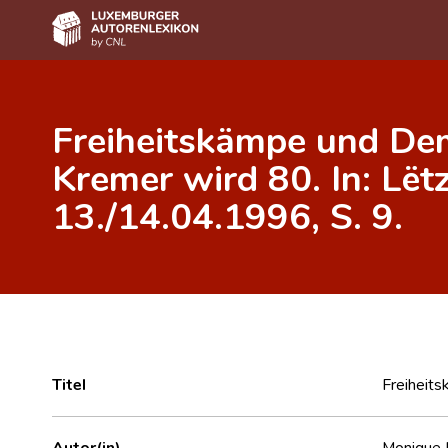
Home
Freiheitskämpe und Dem
Autor(inn)en A-Z
Kremer wird 80. In: Lët
Erweiterte Suche
13./14.04.1996, S. 9.
Häufige Fragen und Antworten
CNL
Forschungsgruppe
Kontakt
Titel
Freiheits
Autor(in)
Monique 