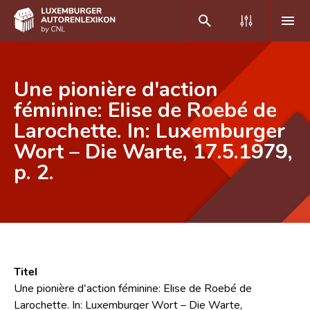
DE
FR
Une pionière d'action
féminine: Elise de Roebé de
Larochette. In: Luxemburger
Home
Wort – Die Warte, 17.5.1979,
Autor(inn)en A-Z
p. 2.
Erweiterte Suche
Häufige Fragen und Antworten
CNL
Forschungsgruppe
Titel
Une pionière d'action féminine: Elise de Roebé de
Kontakt
Larochette. In: Luxemburger Wort – Die Warte,