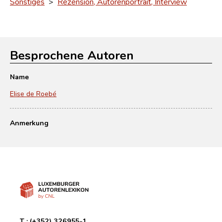
Sonstiges
>
Rezension, Autorenportrait, Interview
Besprochene Autoren
Name
Elise de Roebé
Anmerkung
T :
(+352) 326955-1