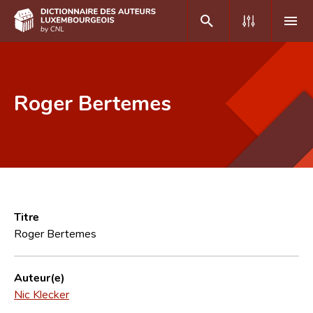
DE
FR
Roger Bertemes
Accueil
Auteur(e)s A-Z
Recherche avancée
Foire aux questions
Titre
Roger Bertemes
CNL
Équipe scientifique
Auteur(e)
Nic Klecker
Contact