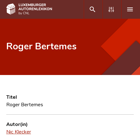
DE
FR
Roger Bertemes
Home
Autor(inn)en A-Z
Erweiterte Suche
Häufige Fragen und Antworten
Titel
Roger Bertemes
CNL
Forschungsgruppe
Autor(in)
Nic Klecker
Kontakt