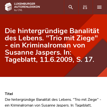
DE
FR
Die hintergründige Banalität
des Lebens. "Trio mit Ziege"
- ein Kriminalroman von
Home
Susanne Jaspers. In:
Autor(inn)en A-Z
Tageblatt, 11.6.2009, S. 17.
Erweiterte Suche
Häufige Fragen und Antworten
CNL
Forschungsgruppe
Titel
Die hintergründige Banalität des Lebens. "Trio mit Ziege" -
Kontakt
ein Kriminalroman von Susanne Jaspers. In: Tageblatt,