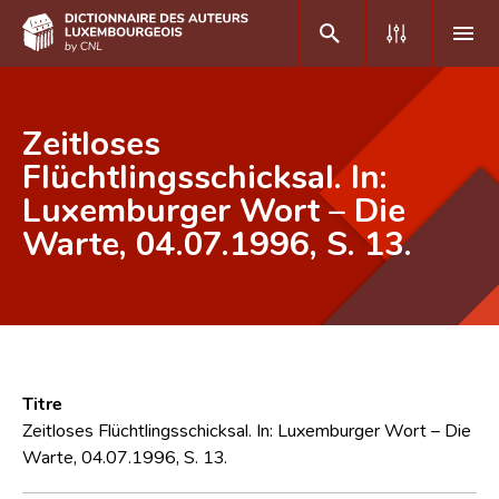
DE
FR
Zeitloses
Flüchtlingsschicksal. In:
Luxemburger Wort – Die
Accueil
Warte, 04.07.1996, S. 13.
Auteur(e)s A-Z
Recherche avancée
Foire aux questions
CNL
Titre
Équipe scientifique
Zeitloses Flüchtlingsschicksal. In: Luxemburger Wort – Die
Warte, 04.07.1996, S. 13.
Contact