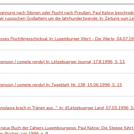
bannung nach Sibirien oder Flucht nach Preußen. Paul Katow beschr
ner russischen Großeltern um die Jahrhundertwende. In: Zeitung vum L
loses Flüchtlingsschicksal. In: Luxemburger Wort – Die Warte, 04.07.19
ension / compte rendu] In: Lëtzebuerger Journal, 17.8.1996, S. 13.
ension / compte rendu] In: Tageblatt, Nr. 138, 15.06.1996, S. 15
nislawa brach in Tränen aus...". In: d'Lëtzebuerger Land, 07.05.1996, S.
 neue Buch der Cahiers Luxembourgeois: Paul Katow: Die Steppe führt 
es-Bücher, juin 1996, p. 8.