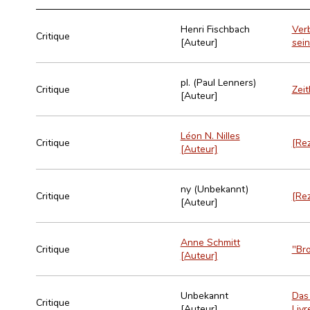
Henri Fischbach
Ver
Critique
[Auteur]
sei
pl. (Paul Lenners)
Critique
Zeit
[Auteur]
Léon N. Nilles
Critique
[Rez
[Auteur]
ny (Unbekannt)
Critique
[Rez
[Auteur]
Anne Schmitt
Critique
"Bro
[Auteur]
Unbekannt
Das
Critique
[Auteur]
Livr