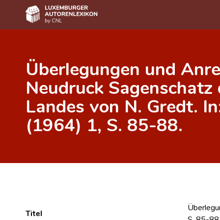
Home
Überlegungen und Anr
Autor(inn)en A-Z
Neudruck Sagenschatz
Erweiterte Suche
Landes von N. Gredt. I
Häufige Fragen und Antworten
(1964) 1, S. 85-88.
CNL
Forschungsgruppe
Kontakt
Überlegu
Titel
S. 85-88