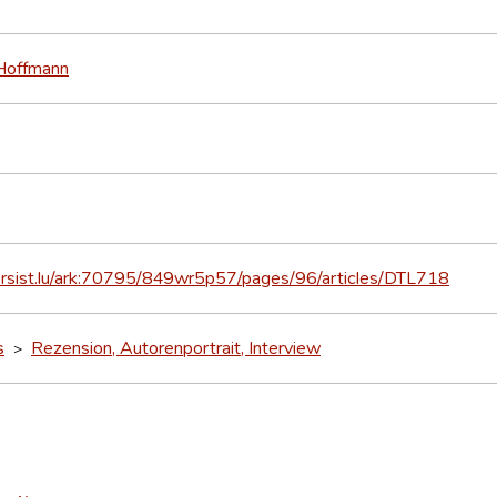
Hoffmann
persist.lu/ark:70795/849wr5p57/pages/96/articles/DTL718
s
Rezension, Autorenportrait, Interview
>