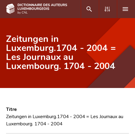
DE
FR
Zeitungen in
Luxemburg.1704 - 2004 =
Les Journaux au
Accueil
Luxembourg. 1704 - 2004
Auteur(e)s A-Z
Recherche avancée
Foire aux questions
CNL
Titre
Équipe scientifique
Zeitungen in Luxemburg.1704 - 2004 = Les Journaux au
Luxembourg. 1704 - 2004
Contact