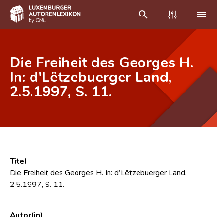
DE
FR
Die Freiheit des Georges H.
In: d'Lëtzebuerger Land,
2.5.1997, S. 11.
Home
Autor(inn)en A-Z
Erweiterte Suche
Häufige Fragen und Antworten
Titel
CNL
Die Freiheit des Georges H. In: d'Lëtzebuerger Land,
2.5.1997, S. 11.
Forschungsgruppe
Kontakt
Autor(in)