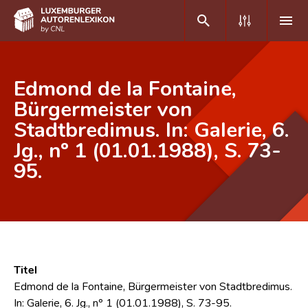
DE
FR
Edmond de la Fontaine,
Bürgermeister von
Stadtbredimus. In: Galerie, 6.
Home
Jg., nº 1 (01.01.1988), S. 73-
Autor(inn)en A-Z
95.
Erweiterte Suche
Häufige Fragen und Antworten
CNL
Forschungsgruppe
Titel
Edmond de la Fontaine, Bürgermeister von Stadtbredimus.
Kontakt
In: Galerie, 6. Jg., nº 1 (01.01.1988), S. 73-95.