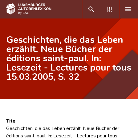
DE
FR
Geschichten, die das Leben
erzählt. Neue Bücher der
éditions saint-paul. In:
Home
Lesezeit - Lectures pour tous
Autor(inn)en A-Z
15.03.2005, S. 32
Erweiterte Suche
Häufige Fragen und Antworten
CNL
Forschungsgruppe
Titel
Geschichten, die das Leben erzählt. Neue Bücher der
Kontakt
éditions saint-paul. In: Lesezeit - Lectures pour tous