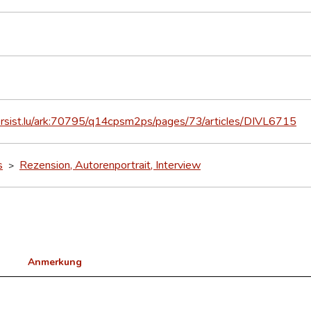
persist.lu/ark:70795/q14cpsm2ps/pages/73/articles/DIVL6715
s
Rezension, Autorenportrait, Interview
>
Anmerkung