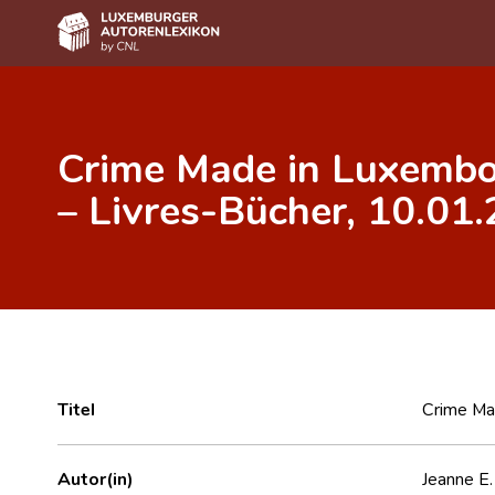
Home
Crime Made in Luxembou
Autor(inn)en A-Z
– Livres-Bücher, 10.01.
Erweiterte Suche
Häufige Fragen und Antworten
CNL
Forschungsgruppe
Kontakt
Titel
Crime Mad
Autor(in)
Jeanne E.