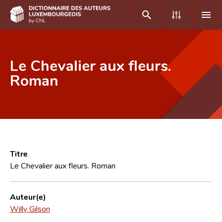
DE
FR
Le Chevalier aux fleurs.
Roman
Accueil
Auteur(e)s A-Z
Recherche avancée
Foire aux questions
Titre
Le Chevalier aux fleurs. Roman
CNL
Équipe scientifique
Auteur(e)
Willy Gilson
Contact