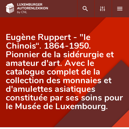
DE
FR
Eugène Ruppert - "le
Chinois“. 1864-1950.
Pionnier de la sidérurgie et
Home
amateur d'art. Avec le
Autor(inn)en A-Z
catalogue complet de la
Erweiterte Suche
collection des monnaies et
d'amulettes asiatiques
Häufige Fragen und Antworten
constituée par ses soins pour
CNL
le Musée de Luxembourg.
Forschungsgruppe
Kontakt