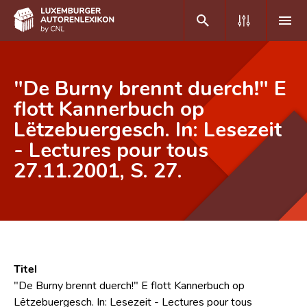
DE
FR
"De Burny brennt duerch!" E
flott Kannerbuch op
Lëtzebuergesch. In: Lesezeit
Home
- Lectures pour tous
Autor(inn)en A-Z
27.11.2001, S. 27.
Erweiterte Suche
Häufige Fragen und Antworten
CNL
Forschungsgruppe
Titel
"De Burny brennt duerch!" E flott Kannerbuch op
Kontakt
Lëtzebuergesch. In: Lesezeit - Lectures pour tous