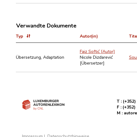
Verwandte Dokumente
Typ
Autor(in)
Tite
Faiz Softić [Autor]
Übersetzung, Adaptation
Nicole Dizdarević
Sous
[Übersetzer]
T :
(+352)
F :
(+352)
M :
autore
Impressum
Datenschutzhinweise