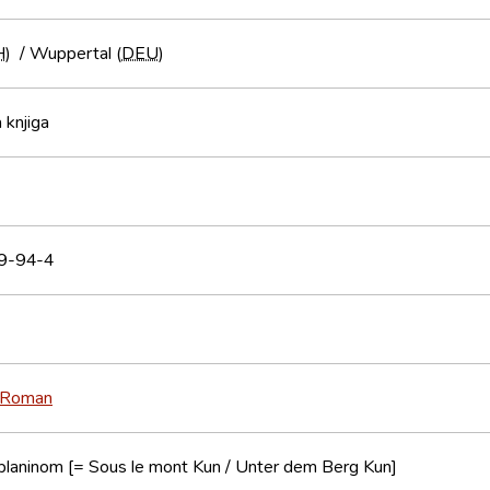
H
)
/
Wuppertal (
DEU
)
 knjiga
9-94-4
Roman
planinom [= Sous le mont Kun / Unter dem Berg Kun]