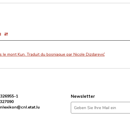
l
 le mont Kun. Traduit du bosniaque par Nicole Dizdarević
 326955-1
Newsletter
 327090
nlexikon@cnl.etat.lu