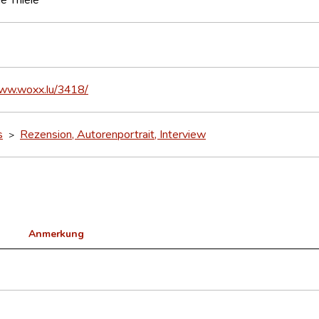
www.woxx.lu/3418/
s
Rezension, Autorenportrait, Interview
>
Anmerkung