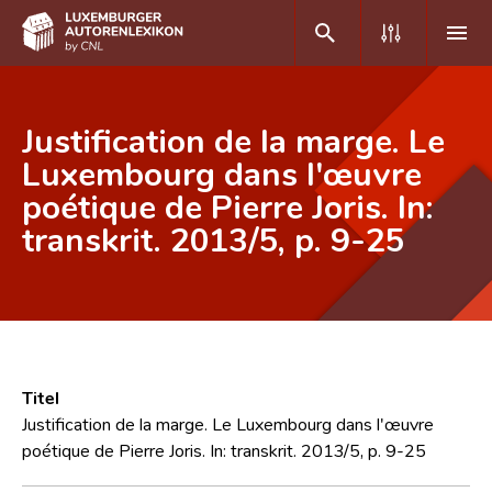
DE
FR
Justification de la marge. Le
Luxembourg dans l'œuvre
poétique de Pierre Joris. In:
Home
transkrit. 2013/5, p. 9-25
Autor(inn)en A-Z
Erweiterte Suche
Häufige Fragen und Antworten
CNL
Titel
Forschungsgruppe
Justification de la marge. Le Luxembourg dans l'œuvre
poétique de Pierre Joris. In: transkrit. 2013/5, p. 9-25
Kontakt