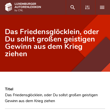
DE
FR
Das Friedensglöcklein, oder
Du sollst großen geistigen
Gewinn aus dem Krieg
Home
ziehen
Autor(inn)en A-Z
Erweiterte Suche
Häufige Fragen und Antworten
CNL
Titel
Forschungsgruppe
Das Friedensglöcklein, oder Du sollst großen geistigen
Gewinn aus dem Krieg ziehen
Kontakt