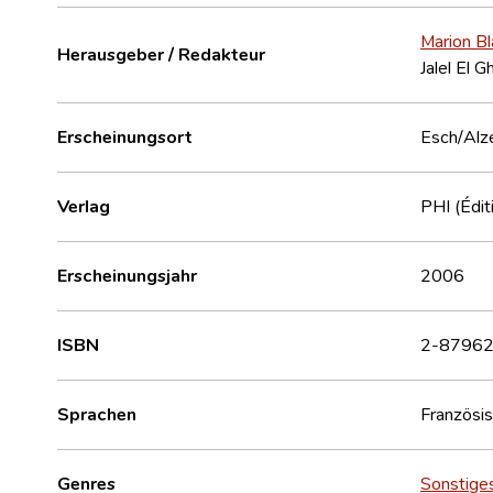
Marion Bl
Herausgeber / Redakteur
Jalel El G
Erscheinungsort
Esch/Alz
Verlag
PHI (Édit
Erscheinungsjahr
2006
ISBN
2-87962
Sprachen
Französi
Genres
Sonstige