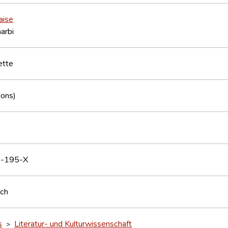
aise
harbi
ette
ions)
-195-X
sch
s
Literatur- und Kulturwissenschaft
>