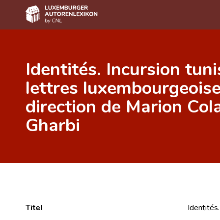
Home
Identités. Incursion tun
Autor(inn)en A-Z
lettres luxembourgeoise
Erweiterte Suche
direction de Marion Cola
Häufige Fragen und Antworten
Gharbi
CNL
Forschungsgruppe
Kontakt
Titel
Identités