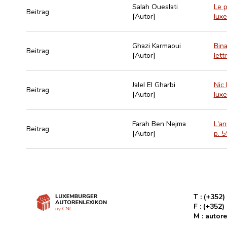
Salah Oueslati
Le p
Beitrag
[Autor]
lux
Ghazi Karmaoui
Bina
Beitrag
[Autor]
lett
Jalel El Gharbi
Nic 
Beitrag
[Autor]
lux
Farah Ben Nejma
L'an
Beitrag
[Autor]
p. 
T :
(+352)
F :
(+352)
M :
autore