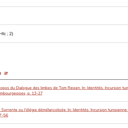
HIc ; 2)
l
opos du Dialogue des limbes de Tom Reisen. In: Identités. Incursion tun
embourgeoises, p. 13-27
 Sorrente ou l'élégie démélancolisée. In: Identités. Incursion tunisienn
37-56