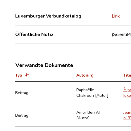
Luxemburger Verbundkatalog
Link
Öffentliche Notiz
(ScientiP
Verwandte Dokumente
Typ
Autor(in)
Tite
Raphaëlle
À pr
Beitrag
Chakroun [Autor]
lux
Amor Ben Ali
Jean
Beitrag
[Autor]
p. 