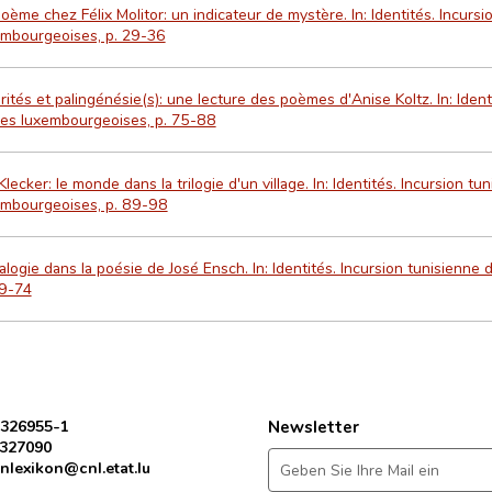
oème chez Félix Molitor: un indicateur de mystère. In: Identités. Incursi
embourgeoises, p. 29-36
rités et palingénésie(s): une lecture des poèmes d'Anise Koltz. In: Ident
res luxembourgeoises, p. 75-88
Klecker: le monde dans la trilogie d'un village. In: Identités. Incursion tu
embourgeoises, p. 89-98
alogie dans la poésie de José Ensch. In: Identités. Incursion tunisienne
59-74
 326955-1
Newsletter
 327090
nlexikon@cnl.etat.lu