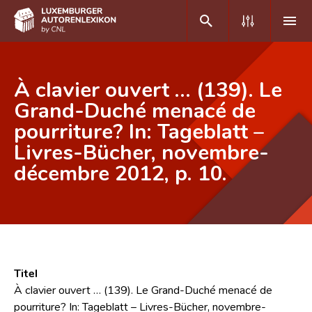
DE
FR
À clavier ouvert … (139). Le
Grand-Duché menacé de
pourriture? In: Tageblatt –
Home
Livres-Bücher, novembre-
Autor(inn)en A-Z
décembre 2012, p. 10.
Erweiterte Suche
Häufige Fragen und Antworten
CNL
Forschungsgruppe
Titel
À clavier ouvert … (139). Le Grand-Duché menacé de
Kontakt
pourriture? In: Tageblatt – Livres-Bücher, novembre-