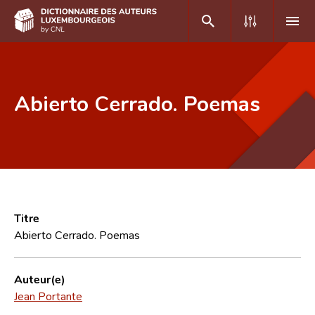
DE
FR
Abierto Cerrado. Poemas
Accueil
Auteur(e)s A-Z
Recherche avancée
Foire aux questions
Titre
Abierto Cerrado. Poemas
CNL
Équipe scientifique
Auteur(e)
Jean Portante
Contact