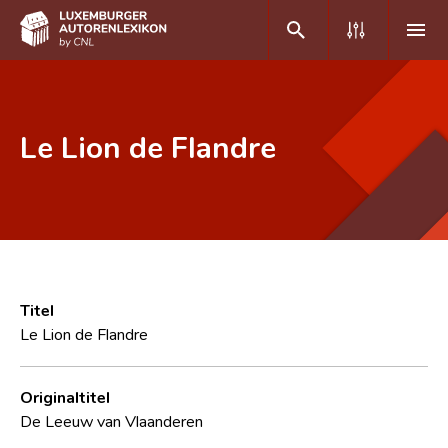
DE
FR
Le Lion de Flandre
Home
Autor(inn)en A-Z
Erweiterte Suche
Häufige Fragen und Antworten
Titel
Le Lion de Flandre
CNL
Forschungsgruppe
Originaltitel
De Leeuw van Vlaanderen
Kontakt