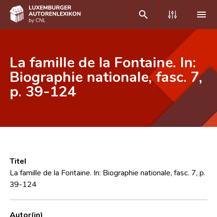
DE
FR
La famille de la Fontaine. In:
Biographie nationale, fasc. 7,
p. 39-124
Home
Autor(inn)en A-Z
Erweiterte Suche
Häufige Fragen und Antworten
Titel
CNL
La famille de la Fontaine. In: Biographie nationale, fasc. 7, p.
39-124
Forschungsgruppe
Kontakt
Autor(in)