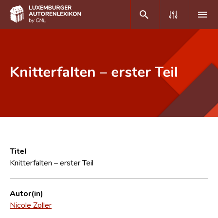
DE
FR
Knitterfalten – erster Teil
Home
Autor(inn)en A-Z
Erweiterte Suche
Häufige Fragen und Antworten
Titel
Knitterfalten – erster Teil
CNL
Forschungsgruppe
Autor(in)
Nicole Zoller
Kontakt