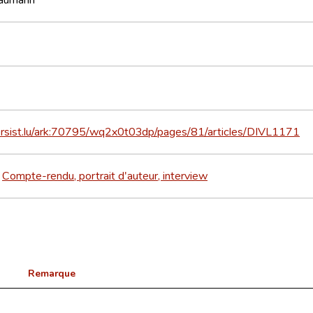
persist.lu/ark:70795/wq2x0t03dp/pages/81/articles/DIVL1171
Compte-rendu, portrait d'auteur, interview
>
Remarque