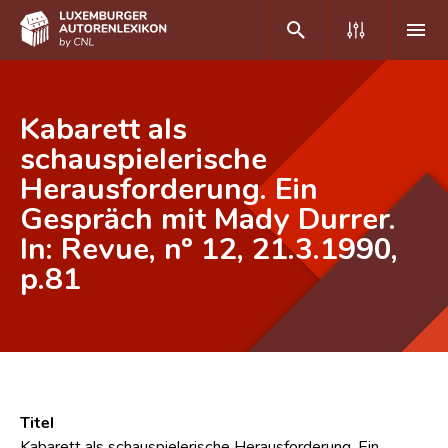
DE
FR
Kabarett als
schauspielerische
Herausforderung. Ein
Home
Gespräch mit Mady Durrer.
Autor(inn)en A-Z
In: Revue, nº 12, 21.3.1990,
Erweiterte Suche
p.81
Häufige Fragen und Antworten
CNL
Forschungsgruppe
Titel
Kontakt
Kabarett als schauspielerische Herausforderung. Ein