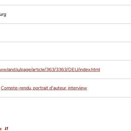
urg
ww.land.lu/page/article/363/3363/DEU/index.html
Compte-rendu, portrait d'auteur, interview
>
e