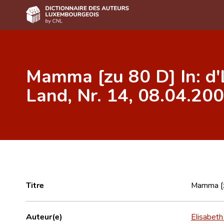
Accueil
Mamma [zu 80 D] In: d'
Auteur(e)s A-Z
Land, Nr. 14, 08.04.200
Recherche avancée
Foire aux questions
CNL
Équipe scientifique
Contact
Titre
Mamma [zu
Auteur(e)
Elisabeth