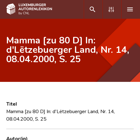
DE
FR
Mamma [zu 80 D] In:
d'Lëtzebuerger Land, Nr. 14,
08.04.2000, S. 25
Home
Autor(inn)en A-Z
Erweiterte Suche
Häufige Fragen und Antworten
Titel
CNL
Mamma [zu 80 D] In: d'Lëtzebuerger Land, Nr. 14,
08.04.2000, S. 25
Forschungsgruppe
Kontakt
Autor(in)