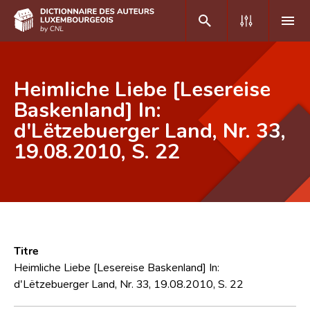
DE
FR
Heimliche Liebe [Lesereise
Baskenland] In:
d'Lëtzebuerger Land, Nr. 33,
Accueil
19.08.2010, S. 22
Auteur(e)s A-Z
Recherche avancée
Foire aux questions
CNL
Titre
Équipe scientifique
Heimliche Liebe [Lesereise Baskenland] In:
d'Lëtzebuerger Land, Nr. 33, 19.08.2010, S. 22
Contact