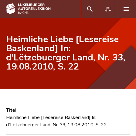
DE
FR
Heimliche Liebe [Lesereise
Baskenland] In:
d'Lëtzebuerger Land, Nr. 33,
Home
19.08.2010, S. 22
Autor(inn)en A-Z
Erweiterte Suche
Häufige Fragen und Antworten
CNL
Titel
Forschungsgruppe
Heimliche Liebe [Lesereise Baskenland] In:
d'Lëtzebuerger Land, Nr. 33, 19.08.2010, S. 22
Kontakt