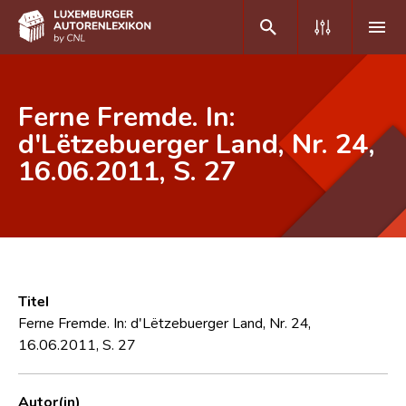
DE
FR
Ferne Fremde. In:
d'Lëtzebuerger Land, Nr. 24,
16.06.2011, S. 27
Home
Autor(inn)en A-Z
Erweiterte Suche
Häufige Fragen und Antworten
Titel
CNL
Ferne Fremde. In: d'Lëtzebuerger Land, Nr. 24,
16.06.2011, S. 27
Forschungsgruppe
Kontakt
Autor(in)