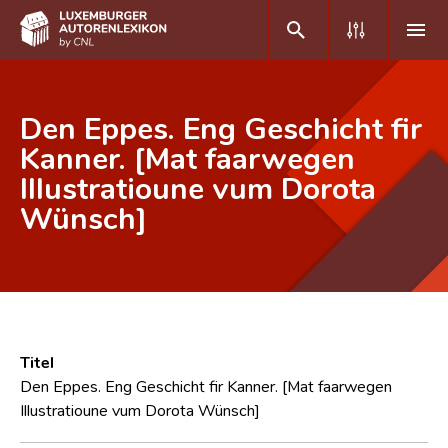
DE
FR
Den Eppes. Eng Geschicht fir
Kanner. [Mat faarwegen
Illustratioune vum Dorota
Home
Wünsch]
Autor(inn)en A-Z
Erweiterte Suche
Häufige Fragen und Antworten
CNL
Titel
Forschungsgruppe
Den Eppes. Eng Geschicht fir Kanner. [Mat faarwegen
Illustratioune vum Dorota Wünsch]
Kontakt