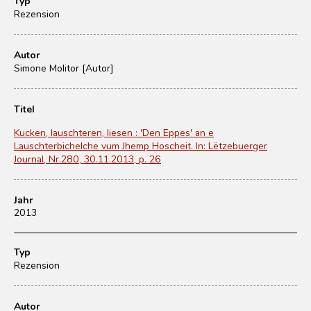
Typ
Rezension
Autor
Simone Molitor [Autor]
Titel
Kucken, lauschteren, liesen : 'Den Eppes' an e
Lauschterbichelche vum Jhemp Hoscheit. In: Lëtzebuerger
Journal, Nr.280, 30.11.2013, p. 26
Jahr
2013
Typ
Rezension
Autor