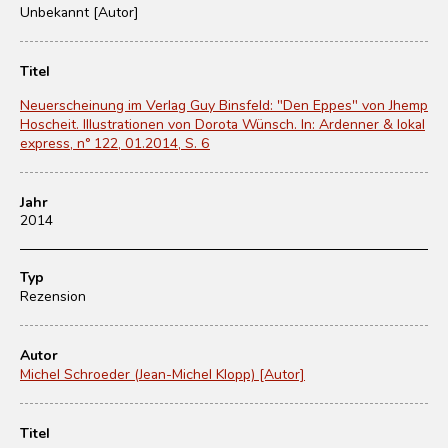
Unbekannt [Autor]
Titel
Neuerscheinung im Verlag Guy Binsfeld: "Den Eppes" von Jhemp
Hoscheit. Illustrationen von Dorota Wünsch. In: Ardenner & lokal
express, n° 122, 01.2014, S. 6
Jahr
2014
Typ
Rezension
Autor
Michel Schroeder (Jean-Michel Klopp) [Autor]
Titel