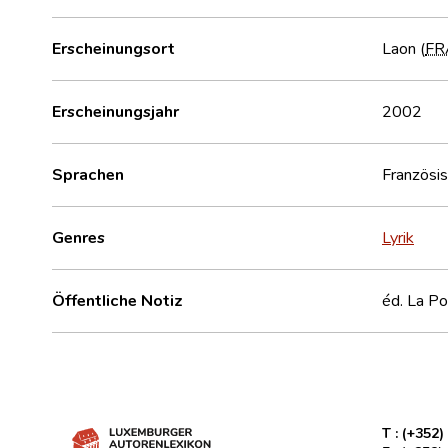
Erscheinungsort
Laon (
FR
Erscheinungsjahr
2002
Sprachen
Französi
Genres
Lyrik
Öffentliche Notiz
éd. La Po
T :
(+352)