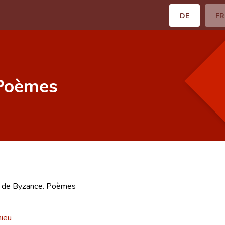
DE
FR
 Poèmes
vi de Byzance. Poèmes
hieu