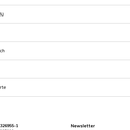
A
)
sch
rte
 326955-1
Newsletter