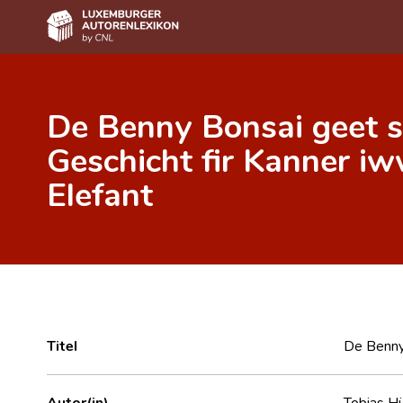
Home
De Benny Bonsai geet s
Autor(inn)en A-Z
Geschicht fir Kanner iw
Erweiterte Suche
Elefant
Häufige Fragen und Antworten
CNL
Forschungsgruppe
Kontakt
Titel
De Benny 
Autor(in)
Tobias Hü