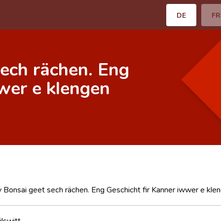
DE
FR
ech rächen. Eng
wer e klengen
Bonsai geet sech rächen. Eng Geschicht fir Kanner iwwer e klen
lswitt