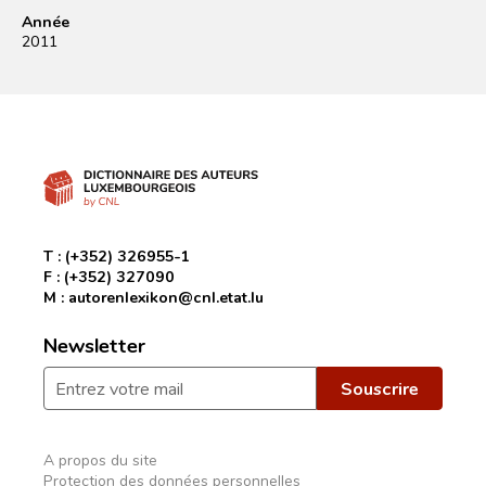
Année
2011
T :
(+352) 326955-1
F :
(+352) 327090
M :
autorenlexikon@cnl.etat.lu
Newsletter
A propos du site
Protection des données personnelles