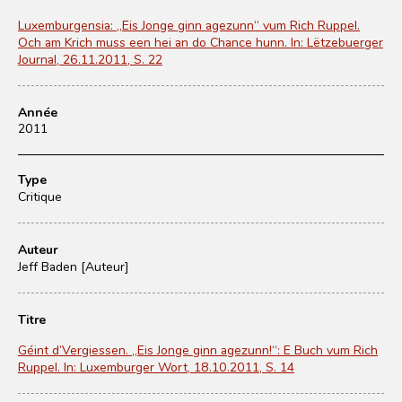
Luxemburgensia: „Eis Jonge ginn agezunn“ vum Rich Ruppel.
Och am Krich muss een hei an do Chance hunn. In: Lëtzebuerger
Journal, 26.11.2011, S. 22
Année
2011
Type
Critique
Auteur
Jeff Baden [Auteur]
Titre
Géint d’Vergiessen. „Eis Jonge ginn agezunn!“: E Buch vum Rich
Ruppel. In: Luxemburger Wort, 18.10.2011, S. 14