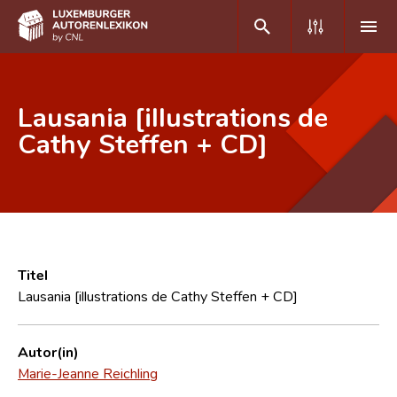
DE
FR
Lausania [illustrations de
Cathy Steffen + CD]
Home
Autor(inn)en A-Z
Erweiterte Suche
Häufige Fragen und Antworten
Titel
Lausania [illustrations de Cathy Steffen + CD]
CNL
Forschungsgruppe
Autor(in)
Marie-Jeanne Reichling
Kontakt