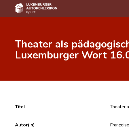
Home
Theater als pädagogisc
Autor(inn)en A-Z
Luxemburger Wort 16.0
Erweiterte Suche
Häufige Fragen und Antworten
CNL
Forschungsgruppe
Kontakt
Titel
Theater 
Autor(in)
Françoise