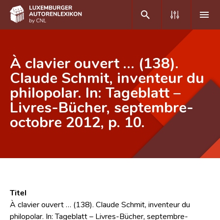
DE
FR
À clavier ouvert … (138).
Claude Schmit, inventeur du
philopolar. In: Tageblatt –
Home
Livres-Bücher, septembre-
Autor(inn)en A-Z
octobre 2012, p. 10.
Erweiterte Suche
Häufige Fragen und Antworten
CNL
Forschungsgruppe
Titel
À clavier ouvert … (138). Claude Schmit, inventeur du
Kontakt
philopolar. In: Tageblatt – Livres-Bücher, septembre-