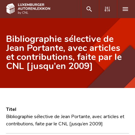
DE
FR
Bibliographie sélective de
Jean Portante, avec articles
et contributions, faite par le
Home
CNL [jusqu’en 2009]
Autor(inn)en A-Z
Erweiterte Suche
Häufige Fragen und Antworten
CNL
Titel
Forschungsgruppe
Bibliographie sélective de Jean Portante, avec articles et
contributions, faite par le CNL [jusqu’en 2009]
Kontakt