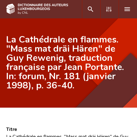
DE
FR
La Cathédrale en flammes.
"Mass mat dräi Hären" de
Guy Rewenig, traduction
Accueil
française par Jean Portante.
Auteur(e)s A-Z
In: forum, Nr. 181 (janvier
Recherche avancée
1998), p. 36-40.
Foire aux questions
CNL
Équipe scientifique
Titre
Contact
La Cathédrale en flammes. "Mass mat dräi Hären" de Guy