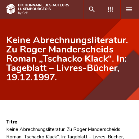
DE
FR
Keine Abrechnungsliteratur.
Zu Roger Manderscheids
Roman „Tschacko Klack“. In:
Accueil
Tageblatt – Livres-Bücher,
Auteur(e)s A-Z
19.12.1997.
Recherche avancée
Foire aux questions
CNL
Équipe scientifique
Titre
Keine Abrechnungsliteratur. Zu Roger Manderscheids
Contact
Roman „Tschacko Klack“. In: Tageblatt – Livres-Bücher,