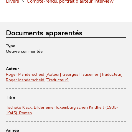
Divers
>
Compte-rendu, portrait d'auteur, interview
Documents apparentés
Type
Oeuvre commentée
Auteur
Roger Manderscheid [Auteur]
Georges Hausemer [Traducteur]
Roger Manderscheid [Traducteur]
Titre
Tschako Klack. Bilder einer luxemburgischen Kindheit (1935-
1945). Roman
Année