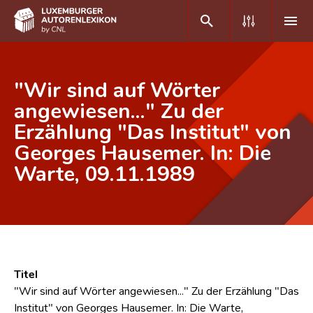
DE
FR
"Wir sind auf Wörter
angewiesen..." Zu der
Erzählung "Das Institut" von
Home
Georges Hausemer. In: Die
Autor(inn)en A-Z
Warte, 09.11.1989
Erweiterte Suche
Häufige Fragen und Antworten
CNL
Forschungsgruppe
Titel
"Wir sind auf Wörter angewiesen..." Zu der Erzählung "Das
Kontakt
Institut" von Georges Hausemer. In: Die Warte,